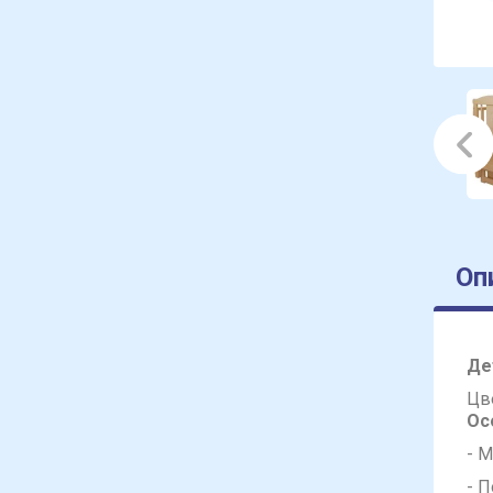
Оп
Де
Цв
Ос
- 
- 