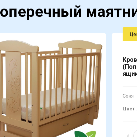
Поперечный маятни
Це
Кров
(Поп
ящи
Соня
Цвет