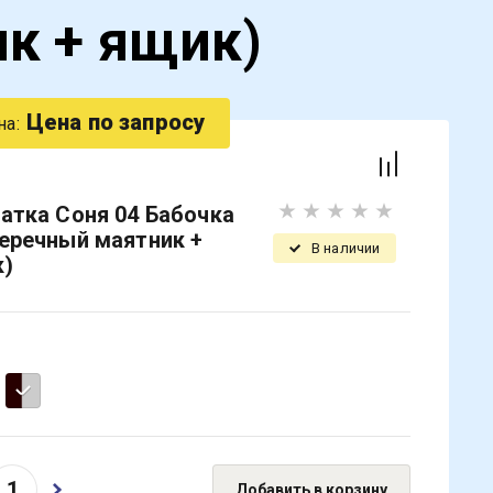
к + ящик)
Цена по запросу
на:
атка Соня 04 Бабочка
еречный маятник +
В наличии
к)
Добавить в корзину