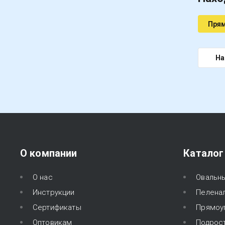
Прям
На
О компании
Каталог
О нас
Овальн
Инструкции
Пелена
Сертификаты
Прямоу
Оптовикам
Подрос