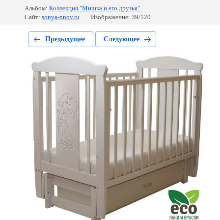
Альбом:
Коллекция "Мишка и его друзья"
Сайт:
sonya-nnov.ru
Изображение: 39/120
Предыдущее
Следующее